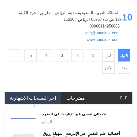
-
المملكة العربية السعودية مدينة الرياض ــ طريق الخرج الكيلو
10.
12 ص ب/ 63267 الرياض / 11516
00966114956665
info@saudirak.com
www.saudirak.com
الاول
قبل
1
2
3
4
5
...
بعد
الاخر
مقترحات
اخر الصفحات الاشهارية
أخصائي نفسي عبر الإنترنت في المغرب
الرياض
أخصائية علم النفس عبر الإنترنت - سهيلة زروق -