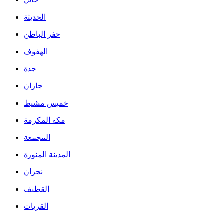
الحديثة
حفر الباطن
الهفوف
جدة
جازان
خميس مشيط
مكه المكرمة
المجمعة
المدينة المنورة
نجران
القطيف
القريات