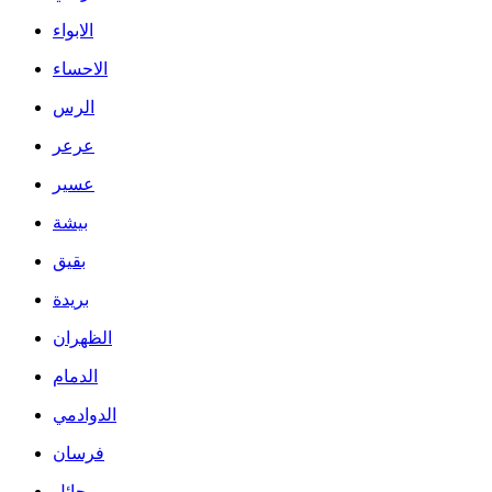
الابواء
الاحساء
الرس
عرعر
عسير
بيشة
بقيق
بريدة
الظهران
الدمام
الدوادمي
فرسان
حائل