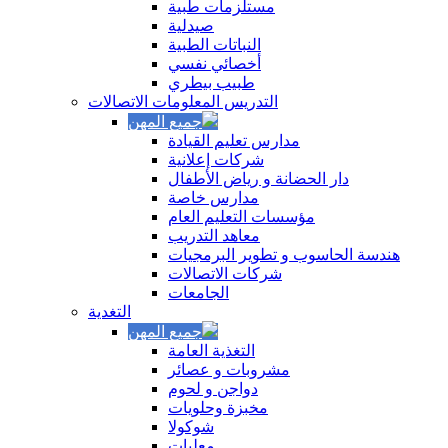
مستلزمات طبية
صيدلية
النباتات الطبية
أخصائي نفسي
طبيب بيطري
التدريس المعلومات الاتصالات
مدارس تعليم القيادة
شركات إعلانية
دار الحضانة و رياض الأطفال
مدارس خاصة
مؤسسات التعليم العام
معاهد التدريب
هندسة الحاسوب و تطوير البرمجيات
شركات الاتصالات
الجامعات
التغدية
التغذية العامة
مشروبات و عصائر
دواجن و لحوم
مخبزة وحلويات
شوكولا
معلبات