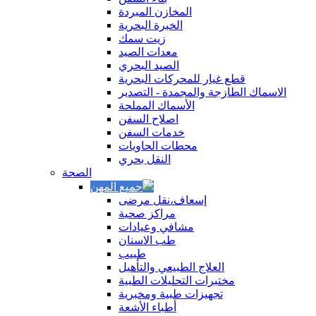
المخازن المبردة
الخبرة البحرية
زيت سمك
معدات الصيد
الصيد البحري
قطع غيار للمحركات البحرية
الاسماك الطازجة والمجمدة - التصدير
الأسماك المملحة
اصلاح السفن
خدمات السفن
محطات الحاويات
النقل بحري
الصحة
إسعاف،نقل مرضى
مراكز صحية
مشافي وعيادات
طب الاسنان
طبيب
العلاج الطبيعي والتأهيل
مختبرات التحليلات الطبية
تجهيزات طبية ومخبرية
أطباء الأشعة