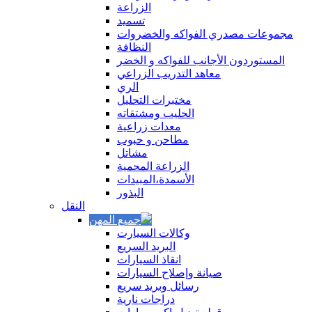
الزراعة
تسميد
مجموعات مصدري الفواكه والخضروات
النظافة
المستوردون الأجانب للفواكه و الخضر
معاهد التدريب الزراعي
الري
مختبرات التحليل
الحليب ومشتقاته
معدات زراعية
مطاحن و حبوب
مشاتل
الزراعة المحمية
الأسمدة،المبيدات
البذور
النقل
وكالات السيارت
البريد السريع
انقاذ السيارات
صيانة وإصلاح السيارات
رسائل وبريد سريع
دراجات نارية