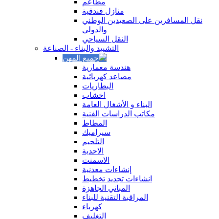
مطاعم
منازل فندقية
نقل المسافرين على الصعيدين الوطني
والدولي
النقل السياحي
التشييد والبناء - الصناعة
هندسة معمارية
مصاعد كهربائية
البطاريات
اخشاب
البناء و الأشغال العامة
مكاتب الدراسات الفنية
المطاط
سيراميك
التلحيم
الاحدية
الاسمنت
إنشاءات معدنية
انشاءات تجديد تخطيط
المباني الجاهزة
المراقبة التقنية للبناء
كهرباء
التغليف