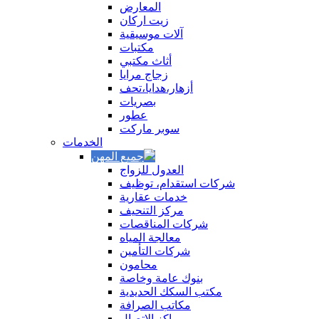
المعارض
زيت اركان
آلات موسيقية
مكتبات
أثاث مكتبي
زجاج مرايا
أزهار،هدايا،تحف
بصريات
عطور
سوبر ماركت
الخدمات
العدول للزواج
شركات استقدام، توظيف
خدمات عقارية
مركز التنحيف
شركات المناقصات
معالجة المياه
شركات التأمين
محامون
بنوك عامة وخاصة
مكتب السكك الحديدية
مكاتب الصرافة
مراكز الاتصال