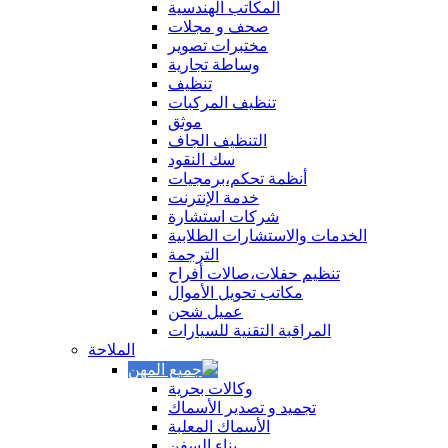
المكاتب الهندسية
صحف و مجلات
مختبرات تصوير
وساطة تجارية
تنظيف
تنظيف المركبات
موثق
التنظيف الجاف
سك النقود
أنظمة تحكم،برمجيات
خدمة الإنترنت
شركات استشارة
الخدمات والاستشارات الطلابية
الترجمة
تنظيم حفلات،صالات أفراح
مكاتب تحويل الأموال
عميل شحن
المراقبة التقنية للسيارات
الملاحة
وكالات بحرية
تجميد و تصدير الأسماك
الأسماك المعلبة
بناء السفن