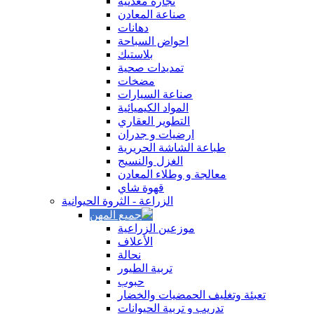
نجارة معدنية
صناعة المعادن
دهانات
احواض السباحة
بلاستيك
تمديدات صحية
مضخات
صناعة السيارات
المواد الكيميائية
التطوير العقاري
‏ارضيات و جدران
طباعة الشاشة الحريرية
الغزل والنسيج
معالجة و وطلاء المعادن
قهوة شاي
الزراعة - الثروة الحيوانية
موزعين الزراعية
الأعلاف
نحالة
تربية الطيور
حبوب
تعبئة وتغليف الحمضيات والخضار
تدريب و تربية الحيوانات