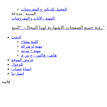
المخمل للديكور و المفروشات
المدينة : جدة
44
,
المهنة : الأثاث و المفروشات
رؤية جميع الصفحات الاشهارية لهدا المجال: "البيع"
البحث
كلمة مفتاح
مهنة او شركة
مهنة + مدينة
هاتف - فاكس - ج س م
عروض الموقع
للدخول
إنشاء حساب
اتصل بنا
قائمة