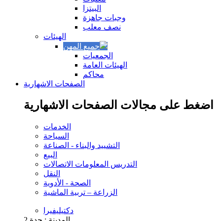
البيتزا
وجبات جاهزة
نصف معلب
الهيئات
الجمعيات
الهيئات العامة
محاكم
الصفحات الاشهارية
اضغط على مجالات الصفحات الاشهارية
الخدمات
السياحة
التشييد والبناء - الصناعة
البيع
التدريس المعلومات الاتصالات
النقل
الصحة - الأدوية
الزراعة – تربية الماشية
دكتيليفيرا
المدينة : جدة
2