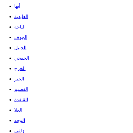
أبها
العابدية
الباحة
الجوف
الجبيل
الخفجي
الخرج
الخبر
القصيم
القنفدة
العلا
الوجه
زلفي