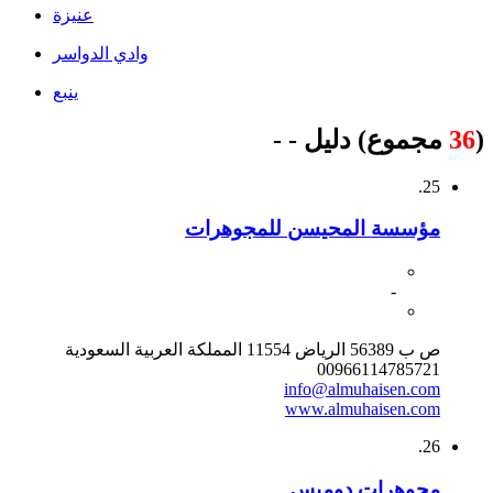
عنيزة
وادي الدواسر
ينبع
(
36
مجموع) دليل - -
25.
مؤسسة المحيسن للمجوهرات
-
ص ب 56389 الرياض 11554 المملكة العربية السعودية
00966114785721
info@almuhaisen.com
www.almuhaisen.com
26.
مجوهرات دوميس