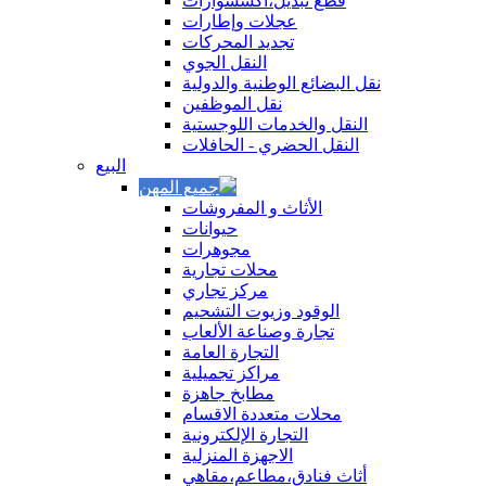
قطع تبديل،اكسسوارات
عجلات وإطارات
تجديد المحركات
النقل الجوي
نقل البضائع الوطنية والدولية
نقل الموظفين
النقل والخدمات اللوجستية
النقل الحضري - الحافلات
البيع
الأثاث و المفروشات
حيوانات
مجوهرات
محلات تجارية
مركز تجاري
الوقود وزيوت التشحيم
تجارة وصناعة الألعاب
التجارة العامة
مراكز تجميلية
مطابخ جاهزة
محلات متعددة الاقسام
التجارة الإلكترونية
الاجهزة المنزلية
أثاث فنادق،مطاعم،مقاهي