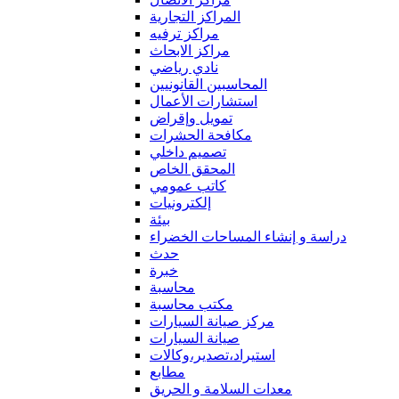
المراكز التجارية
مراكز ترفيه
مراكز الابحاث
نادي رياضي
المحاسبين القانونيين
استشارات الأعمال
تمويل وإقراض
مكافحة الحشرات
تصميم داخلي
المحقق الخاص
كاتب عمومي
إلكترونيات
بيئة
دراسة و إنشاء المساحات الخضراء
حدث
خبرة
محاسبة
مكتب محاسبة
مركز صيانة السيارات
صيانة السيارات
استيراد،تصدير،وكالات
مطابع
معدات السلامة و الحريق