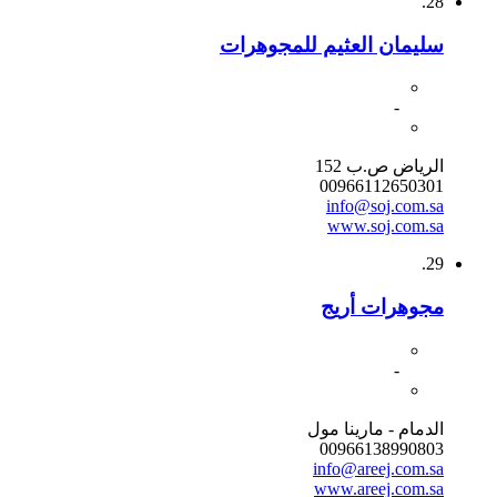
28.
سليمان العثيم للمجوهرات
-
الرياض ص.ب 152
00966112650301
info@soj.com.sa
www.soj.com.sa
29.
مجوهرات أريج
-
الدمام - مارينا مول
00966138990803
info@areej.com.sa
www.areej.com.sa