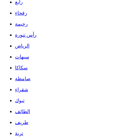
رابغ
رفحاء
رحيمة
رأس تنورة
الرياض
سيهات
سكاكا
صامطة
شقراء
تبوك
الطائف
طريف
تربة