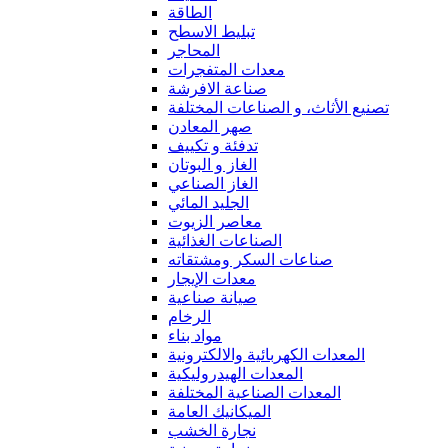
الطاقة
تبليط الاسطح
المحاجر
معدات المتفجرات
صناعة الافرشة
تصنيع الأثاث، و الصناعات المختلفة
صهر المعادن
تدفئة و تكييف
الغاز و البوتان
الغاز الصناعي
الجليد المائي
معاصر الزيوت
الصناعات الغذائية
صناعات السكر ومشتقاته
معدات الإيجار
صيانة صناعية
الرخام
مواد بناء
المعدات الكهربائية والالكترونية
المعدات الهيدروليكية
المعدات الصناعية المختلفة
الميكانيك العامة
نجارة الخشب