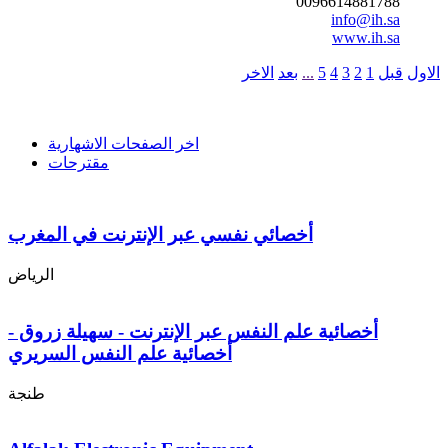
0096614881788
info@ih.sa
www.ih.sa
الاول
قبل
1
2
3
4
5
...
بعد
الاخر
اخر الصفحات الاشهارية
مقترحات
أخصائي نفسي عبر الإنترنت في المغرب
الرياض
أخصائية علم النفس عبر الإنترنت - سهيلة زروق -
أخصائية علم النفس السريري
طنجة