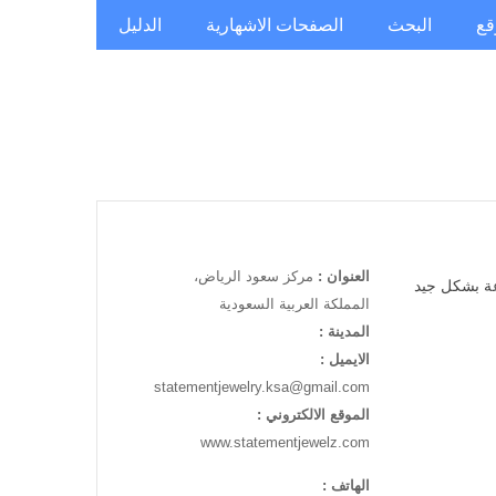
قع
البحث
الصفحات الاشهارية
الدليل
العنوان :
مركز سعود الرياض،
عة بشكل جيد
المملكة العربية السعودية
المدينة :
الايميل :
statementjewelry.ksa@gmail.com
الموقع الالكتروني :
www.statementjewelz.com
الهاتف :