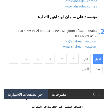
info@ahsa-dev.com.sa
www.ahsa-dev.com.sa
مؤسسة على سلمان ابوشاهين للتجارة
-
2.
P.B # 79614, Al-Khobar - 31952 Kingdom of Saudi Arabia
0096638984188
info@shaheenhvac.com
www.shaheenhvac.com
الاول
قبل
1
2
3
4
5
...
بعد
الاخر
مقترحات
اخر الصفحات الاشهارية
أخصائي نفسي عبر الإنترنت في المغرب