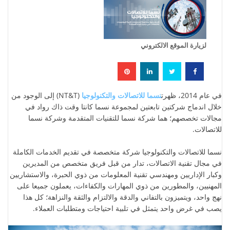
لزيارة الموقع الالكتروني
في عام 2014، ظهرت
نسما للاتصالات والتكنولوجيا
(NT&T) إلى الوجود من
خلال اندماج شركتين تابعتين لمجموعة نسما كانتا وقت ذاك رواد في
مجالات تخصصهم؛ هما شركة نسما للتقنيات المتقدمة وشركة نسما
للاتصالات.
نسما للاتصالات والتكنولوجيا شركة متخصصة في تقديم الخدمات الكاملة
في مجال تقنية الاتصالات، تدار من قبل فريق متخصص من المديرين
وكبار الإداريين ومهندسي تقنية المعلومات من ذوي الحبرة، والاستشاريين
المهنيين، والمطورين من ذوي المهارات والكفاءات، يعملون جميعا على
نهج واحد، ويتميزون بالتفاني والدقة والالتزام والثقة والنزاهة؛ كل هذا
يصب في غرض واحد يتمثل في تلبية احتياجات ومتطلبات العملاء.