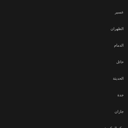
عسير
الظهران
الدمام
حائل
الحديثة
جدة
جازان
مكه المكرمة