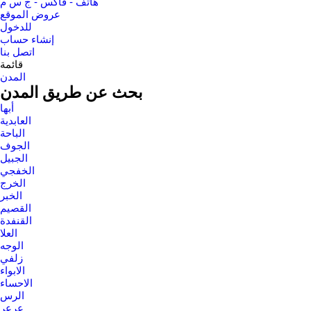
هاتف - فاكس - ج س م
عروض الموقع
للدخول
إنشاء حساب
اتصل بنا
قائمة
المدن
بحث عن طريق المدن
أبها
العابدية
الباحة
الجوف
الجبيل
الخفجي
الخرج
الخبر
القصيم
القنفدة
العلا
الوجه
زلفي
الابواء
الاحساء
الرس
عرعر