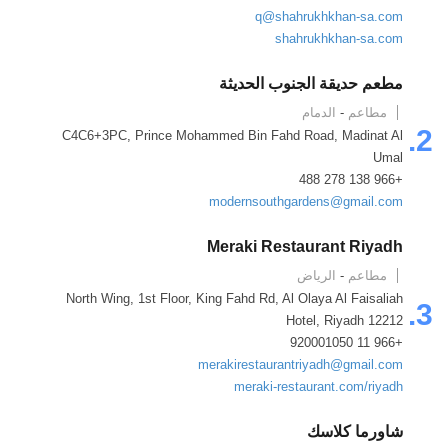
q@shahrukhkhan-sa.com
shahrukhkhan-sa.com
مطعم حديقة الجنوب الحديثة
مطاعم
-
الدمام
2.
C4C6+3PC, Prince Mohammed Bin Fahd Road, Madinat Al
Umal
+966 138 278 488
modernsouthgardens@gmail.com
Meraki Restaurant Riyadh
مطاعم
-
الرياض
North Wing, 1st Floor, King Fahd Rd, Al Olaya Al Faisaliah
3.
Hotel, Riyadh 12212
+966 11 920001050
merakirestaurantriyadh@gmail.com
meraki-restaurant.com/riyadh
شاورما كلاسك