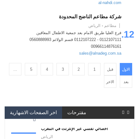
al-nahdi.com
شركة مطاعم الناضج المحدودة
مطاعم
-
الرياض
12.
فرع العليا طريق الامام بعد جمعية الاطفال المعاقين
0112107111 - 0112107222 قسم الولائم 0560888993
00966114876161
sales@alnadeg.com.sa
الاول
قبل
1
2
3
4
5
...
بعد
الاخر
مقترحات
اخر الصفحات الاشهارية
أخصائي نفسي عبر الإنترنت في المغرب
الرياض