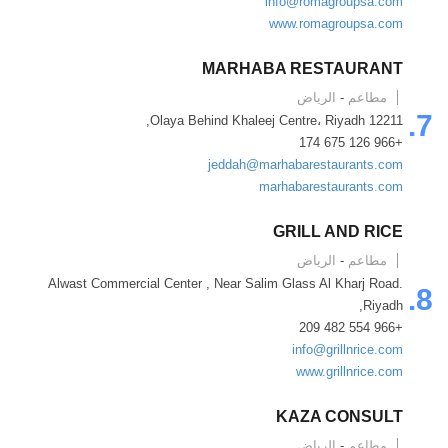
info@romagroupsa.com
www.​romagroupsa.com
MARHABA RESTAURANT
مطاعم
-
الرياض
7.
Olaya Behind Khaleej Centre، Riyadh 12211,
+966 126 675 174
jeddah@marhabarestaurants.com
marhabarestaurants.com
GRILL AND RICE
مطاعم
-
الرياض
Alwast Commercial Center , Near Salim Glass Al Kharj Road.
8.
Riyadh,
+966 554 482 209
info@grillnrice.com
www.​grillnrice.com
KAZA CONSULT
مطاعم
-
الرياض