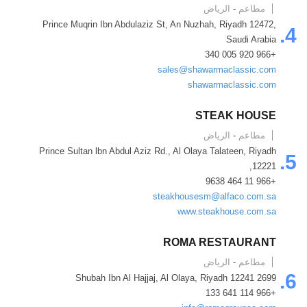
مطاعم
-
الرياض
Prince Muqrin Ibn Abdulaziz St, An Nuzhah, Riyadh 12472,
4.
Saudi Arabia
+966 920 005 340
sales@shawarmaclassic.com
shawarmaclassic.com
STEAK HOUSE
مطاعم
-
الرياض
Prince Sultan lbn Abdul Aziz Rd., Al Olaya Talateen, Riyadh
5.
12221,
+966 11 464 9638
steakhousesm@alfaco.com.sa
www.steakhouse.com.sa
ROMA RESTAURANT
مطاعم
-
الرياض
6.
2699 Shubah Ibn Al Hajjaj, Al Olaya, Riyadh 12241
+966 114 641 133