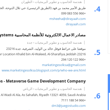
هندسة الحاسوب و تطوير البرمجيات
-
الظهران
4.
طريق الأمير محمد بن فهد (الطريق الرئيسي)، حي تلال الدوحة، الخبر، ا
+966 556 083 099
msheeha@dirayaah.com
dirayaah.com
مصادر الاعمال الالكترونية للأنظمة المحاسبية Source Solution for accounting systems
هندسة الحاسوب و تطوير البرمجيات
-
جدة
موقعنا على خرائط قوقل خالد بن الوليد، الشرفية، جدة 23216
5.
r Location Khalid bin Al-Waleed, Al-Sharafiya, Jeddah 23216
+966 122 120 294
marketingesolksa@gmail.com
www.marketingesolksa.blogspot.com/p/who-we-are.html
ios - Metaverse Game Development Company
هندسة الحاسوب و تطوير البرمجيات
-
الرياض
6.
 Al Wadi Al Ala, As Sahafah, Riyadh 13321 4059, Saudi Arabia
+966 54 188 7111
dm3@juegostudio.com