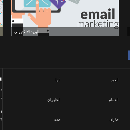
البريد الالكتروني
ال
الخبر
أبها
es
17
الدمام
الظهران
es
جازان
جدة
17