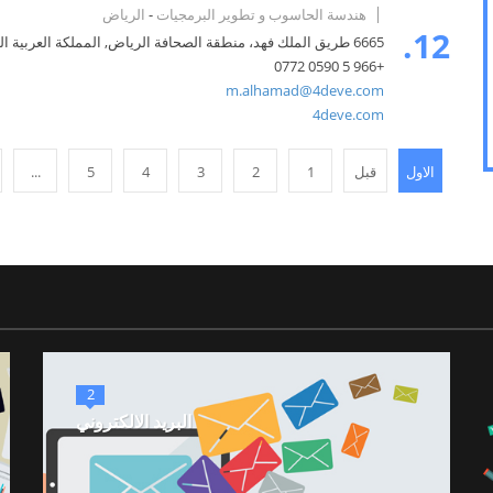
هندسة الحاسوب و تطوير البرمجيات
-
الرياض
12.
6665 طريق الملك فهد، منطقة الصحافة الرياض, المملكة العربية السعودية
+966 5 0590 0772
m.alhamad@4deve.com
4deve.com
الاول
قبل
1
2
3
4
5
...
2
البريد الالكتروني