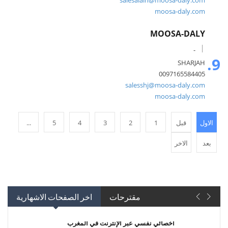
salesalain@moosa-daly.com
moosa-daly.com
MOOSA-DALY
-
9.
SHARJAH
0097165584405
salesshj@moosa-daly.com
moosa-daly.com
الاول
قبل
1
2
3
4
5
...
بعد
الاخر
مقترحات
اخر الصفحات الاشهارية
أخصائي نفسي عبر الإنترنت في المغرب