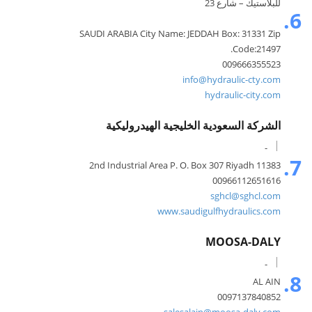
للبلاستيك – شارع 23​
6.
SAUDI ARABIA City Name: JEDDAH Box: 31331 Zip
Code:21497.
009666355523
info@hydraulic-cty.com
hydraulic-city.com
الشركة السعودية الخليجية الهيدروليكية
-
7.
2nd Industrial Area P. O. Box 307 Riyadh 11383
00966112651616
sghcl@sghcl.com
www.saudigulfhydraulics.com
MOOSA-DALY
-
8.
AL AIN
0097137840852