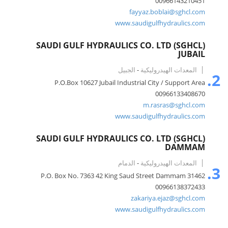
00966143210451
fayyaz.boblai@sghcl.com
www.saudigulfhydraulics.com
SAUDI GULF HYDRAULICS CO. LTD (SGHCL)
JUBAIL
المعدات الهيدروليكية
-
الجبيل
2.
P.O.Box 10627 Jubail Industrial City / Support Area
00966133408670
m.rasras@sghcl.com
www.saudigulfhydraulics.com
SAUDI GULF HYDRAULICS CO. LTD (SGHCL)
DAMMAM
المعدات الهيدروليكية
-
الدمام
3.
P.O. Box No. 7363 42 King Saud Street Dammam 31462
00966138372433
zakariya.ejaz@sghcl.com
www.saudigulfhydraulics.com