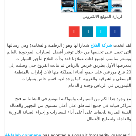
لزيارة الموقع الالكتروني
لقد اتخذت
شركة الفلاح
شعارا لها وهو ( الرفاهية والفخامة) وهي رسالتها
التي تعمل على تحقيقها من خلال توفير أفضل السيارات الموجودة بالعالم
وبسعر مناسب لجميع فئات عملاؤنا فقد بدأت الفلاح لتأجير السيارات
بمعرضها الأول بطريق خريص بالرياض ثم تتالت الفروع حتى وصلت إلى
20 فرع موزعين على جميع أنحاء المملكة منها ثلاث إدارات بالمنطقة
الوسطى والشرقية والغربية. كما يوجد لدينا قسم خاص بسيارات
الليموزين في الرياض وجدة و الدمام
مع وجود هذا الكم من السيارات ولمواكبة التوسع في النشاط تم فتح
مراكز صيانة في جميع المناطق على أعلى مستوى من التجهيز والعمالة
الفنية المدربة للحفاظ على أعلى أداء للسيارات و إجراء الصيانة الدورية
والعاجلة ولتصليح الأعطال .
Al-falah company
has adopted a slogan it (prosperity, grandeur)