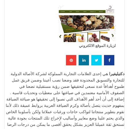
لزيارة الموقع الالكتروني
دكتيليفيرا
هي إحدى العلامات التجارية المملوكة لشركة الأصالة الدولية
للتجارة والتسويق المحدودة فقد وضعنا نصب أعيننا وضمن فريق عمل
طموح أهدافاً عدة نسعى لتحقيقها ضمن رؤية مستقبلية تضعنا في
الصفوف الأمامية معتمدين في صياغتها على معطيات وتحديات قاسية .
إضافة إلى أن أحد أهم الأهداف التي نصبوا إلى تحقيقها هو صياغة الضيافة
بمفهوم حديث يتصل بأصالة وكرم الضيافة العربية بروابط عميقة ذلك لأننا
نقوم بتطوير منتجاتنا لتواكب حاجات ورغبات عملائنا ولكن بأسلوبنا الخاص
والذي يحتم علينا وضع معايير وأساليب لإخراج تلك المنتجات بجودة عالية
تستحق ثقة عميلنا العزيز بشكل يحقق أقصى ما يمكن من درجات الرضا